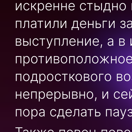
искренне стыдно 
платили деньги з
выступление, а в
противоположное
подросткового во
непрерывно, и се
пора сделать пауз