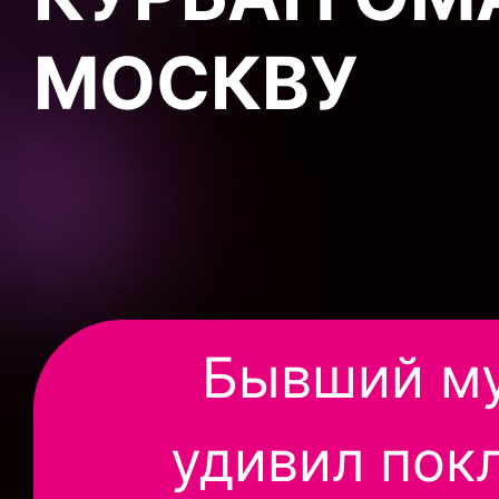
МОСКВУ
Бывший му
удивил пок