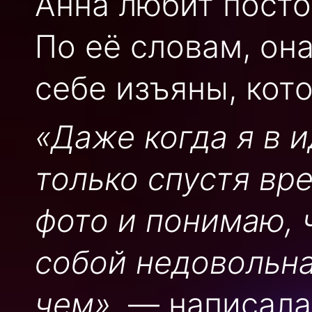
Анна любит посто
По её словам, он
себе изъяны, кот
«Даже когда я в 
только спустя вр
фото и понимаю, 
собой недовольна
чем»
, — написала