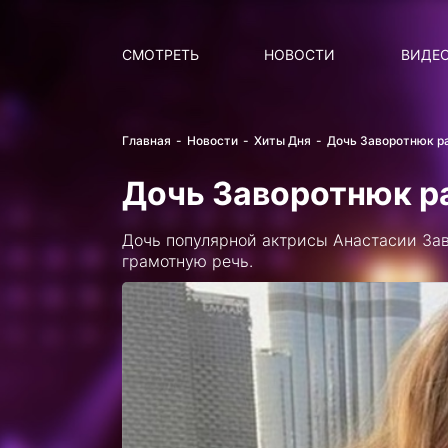
Поиск
НОВОСТИ
ПОПУ
СМОТРЕТЬ
НОВОСТИ
ВИДЕ
Главная
Новости
Хиты Дня
Дочь Заворотнюк ра
Дочь Заворотнюк ра
Дочь популярной актрисы Анастасии Зав
грамотную речь.