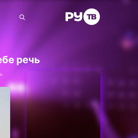
ебе речь
ть