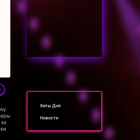
9
Хиты Дня
ку.
веры
Новости
 за
тки