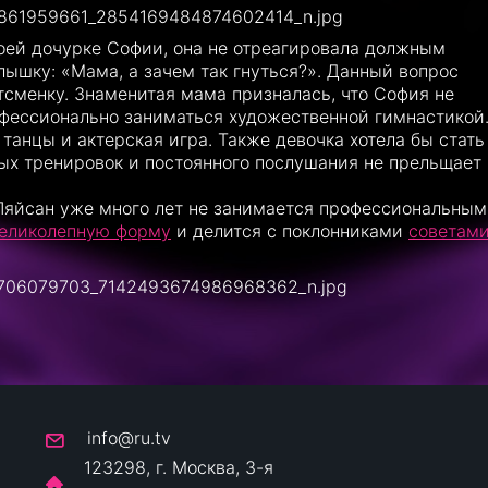
воей дочурке Софии, она не отреагировала должным
лышку: «Мама, а зачем так гнуться?». Данный вопрос
сменку. Знаменитая мама призналась, что София не
офессионально заниматься художественной гимнастикой.
танцы и актерская игра. Также девочка хотела бы стать
ых тренировок и постоянного послушания не прельщает
о Ляйсан уже много лет не занимается профессиональным
еликолепную форму
и делится с поклонниками
советами
info@ru.tv
123298, г. Москва, 3-я