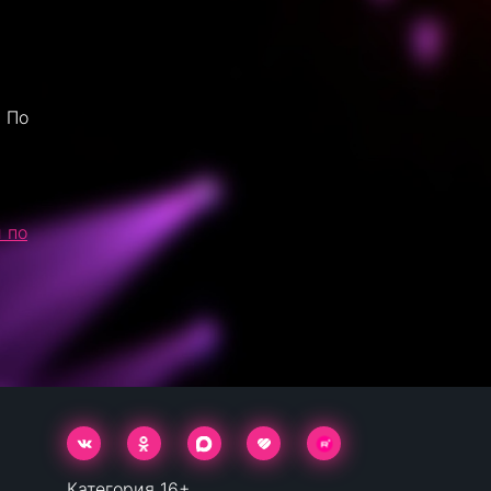
 По
 по
Категория 16+