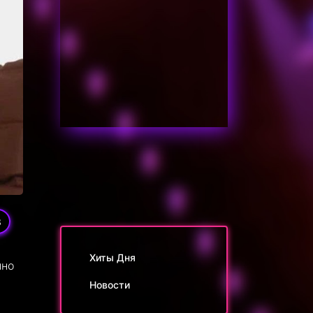
3
Хиты Дня
нно
Новости