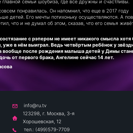
 главной семьи шоубиза, где все дружны и счастливы.
овсем понравилась. Он напомнил, что еще в 2017 году
ьше детей. Его мечты потихоньку осуществляются. А по
л, что и не думал об этом, сказав, что его семья живё
 состязание с рэпером не имеет никакого смысла хотя
н, уже в нём выиграл. Ведь четвёртым ребёнок у звёзд
, а вообще после рождения малыша детей у Димы стан
дочь от первого брака, Ангелине сейчас 14 лет.
асова
info@ru.tv
123298, г. Москва, 3-я
Хорошевская, 12
тел.: (499)579-7709