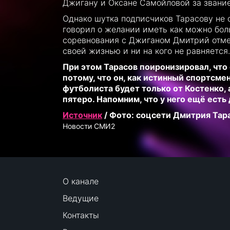
Джигану и Оксане Самойловой за звание
Однако шутка подписчиков Тарасову не с
говорил о желании иметь как можно бол
соревнования с Джиганом Дмитрий отмети
своей жизнью и ни на кого не равняется.
При этом Тарасов поиронизировал, что
потому, что он, как истинный спортсме
футболиста будет только от Костенко
пятеро. Напомним, что у него ещё есть 
Источник
/ Фото: соцсети Дмитрия Тар
Новости СМИ2
О канале
Ведущие
Контакты