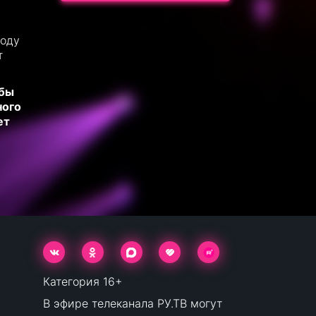
воду
т
 бы
ного
ет
Категория 16+
В эфире телеканала РУ.ТВ могут