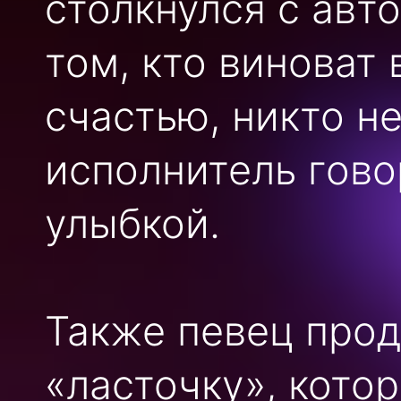
столкнулся с авт
том, кто виноват 
счастью, никто н
исполнитель гово
улыбкой.
Также певец про
«ласточку», кото