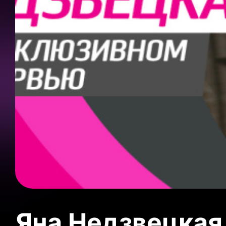
Яна Недзвецкая