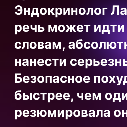
Эндокринолог Ла
речь может идти 
словам, абсолют
нанести серьезн
Безопасное поху
быстрее, чем од
резюмировала он