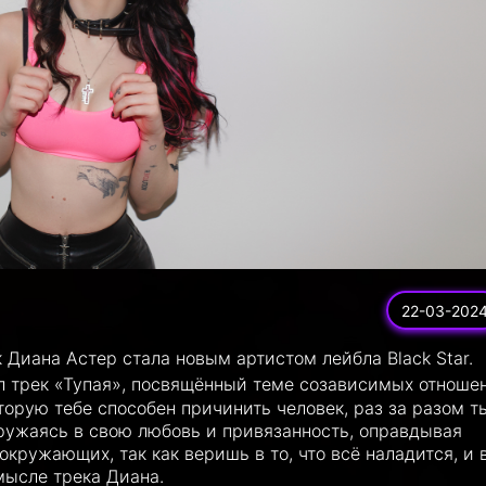
22-03-202
Диана Астер стала новым артистом лейбла Black Star.
 трек «Тупая», посвящённый теме созависимых отноше
торую тебе способен причинить человек, раз за разом т
гружаясь в свою любовь и привязанность, оправдывая
окружающих, так как веришь в то, что всё наладится, и 
мысле трека Диана.