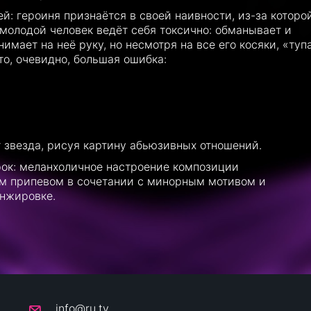
й: героиня признаётся в своей наивности, из-за которо
 молодой человек ведёт себя токсично: обманывает и
имает на неё руку, но несмотря на все его косяки, «туп
то, очевидно, большая ошибка:
ёт звезда, рисуя картину абьюзивных отношений.
рок: меланхоличное настроение композиции
м припевом в сочетании с минорным мотивом и
анжировке.
info@ru.tv