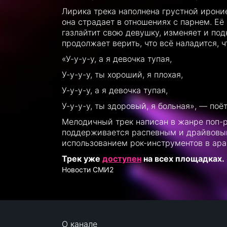
Лирика трека наполнена грустной ироние
она страдает в отношениях с парнем. Её
газлайтит свою девушку, изменяет и подн
продолжает верить, что всё наладится, ч
«У-у-у-у, а я девочка тупая,
У-у-у-у, ты хороший, я плохая,
У-у-у-у, а я девочка тупая,
У-у-у-у, ты здоровый, я больная», — по
Мелодичный трек написан в жанре поп-
поддерживается распевным и драйвовы
использованием рок-инструментов в ар
Трек уже
доступен
на всех площадках.
Новости СМИ2
О канале