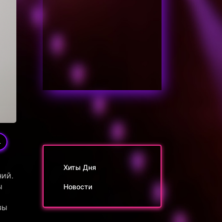
4
Хиты Дня
ний.
ы
Новости
вы