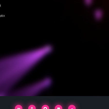
й
ая»