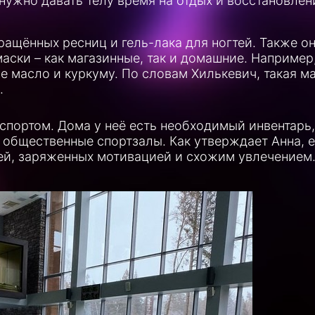
 нужно давать телу время на отдых и восстановлен
ращённых ресниц и гель-лака для ногтей. Также о
аски – как магазинные, так и домашние. Например
 масло и куркуму. По словам Хилькевич, такая м
.
спортом. Дома у неё есть необходимый инвентарь,
 общественные спортзалы. Как утверждает Анна, 
ей, заряженных мотивацией и схожим увлечением