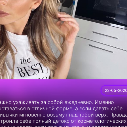
22-05-202
важно ухаживать за собой ежедневно. Именно
ставаться в отличной форме, а если давать себе
ивычки мгновенно возьмут над тобой верх. Правда
устроила себе полный детокс от косметологических