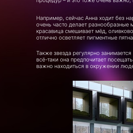
процедур – и это тоже очень важно,
Например, сейчас Анна ходит без на
очень часто делает разнообразные м
красавица смешивает мёд, оливковое
отлично осветляет пигментные пятна
Также звезда регулярно занимается 
всё-таки она предпочитает посещать
важно находиться в окружении люд