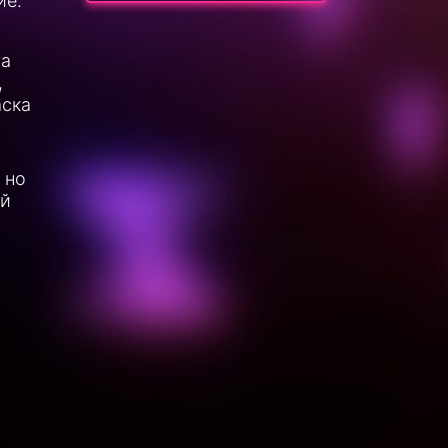
ие.
на
,
аска
 но
ей
.