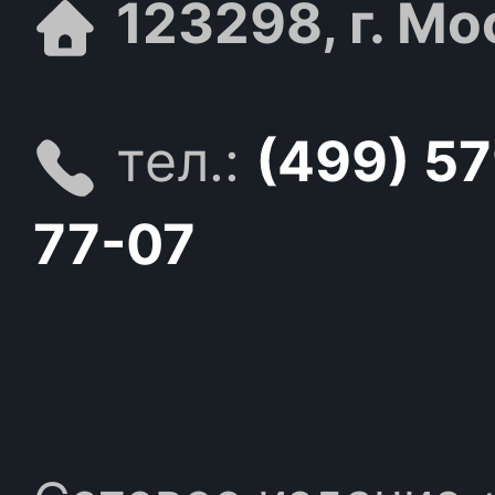
123298, г. Мо
тел.:
(499) 5
77-07