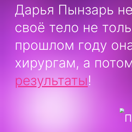
Дарья Пынзарь н
своё тело не тол
прошлом году она
хирургам, а пото
результаты
!