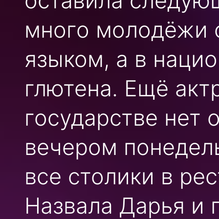
оставила следующ
много молодёжи 
языком, а в наци
глютена. Ещё акт
государстве нет 
вечером понедель
все столики в ре
Назвала Дарья и п