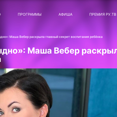
ЛЯРНЫЕ
ТЕМА
О
ПРОГРАММЫ
АФИША
ПРЕМИЯ РУ.ТВ
ДИСКОТЕКА ДИСКОТЕК
Категория
Сортировка
RUНОВОСТИ
дно»: Маша Вебер раскрыла главный секрет воспитания ребёнка
ТОП-ЧАРТ ROCKET RECORDS
ыдно»: Маша Вебер раскрыл
СТАТУС: В СЕТИ
а
СИЯЙ ПО-ЗВЁЗДНОМУ
ЛИЧНЫЙ ВОПРОС
ДОТЯНИСЬ ДО ЗВЁЗД