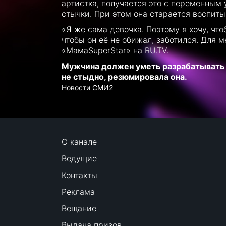
артистка, получается это с переменным
стычки. При этом она старается воспитыва
«Я же сама девочка. Поэтому я хочу, чт
чтобы он её не обижал, заботился. Для м
«МамаSuperStar» на RU.TV.
Мужчина должен уметь разрабатывать и
не стыдно, резюмировала она.
Новости СМИ2
О канале
Ведущие
Контакты
Реклама
Вещание
Выдача призов