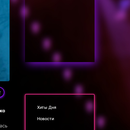
2
Хиты Дня
еко
Новости
лась