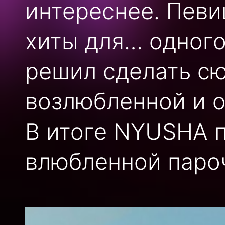
интереснее. Певи
хиты для… одного
решил сделать сю
возлюбленной и о
В итоге NYUSHA п
влюбленной паро