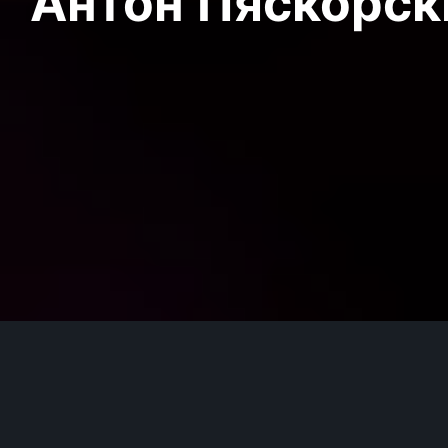
Антон Пяскорски