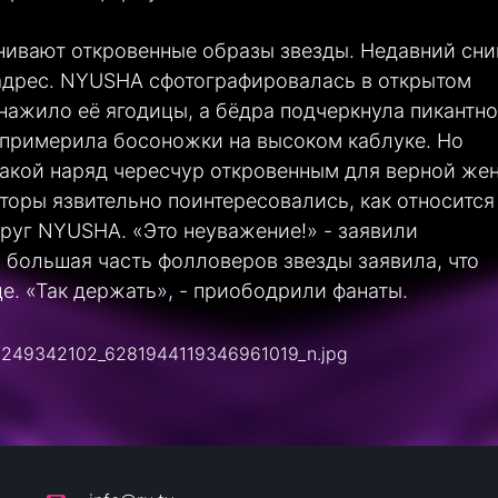
нивают откровенные образы звезды. Недавний сн
 адрес. NYUSHA сфотографировалась в открытом
нажило её ягодицы, а бёдра подчеркнула пикантн
 примерила босоножки на высоком каблуке. Но
такой наряд чересчур откровенным для верной же
оры язвительно поинтересовались, как относится
руг NYUSHA. «Это неуважение!» - заявили
 большая часть фолловеров звезды заявила, что
е. «Так держать», - приободрили фанаты.