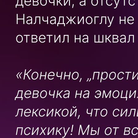
девочки, а отсутс
Налчаджиоглу не 
ответил на шквал
«Конечно, „прости
девочка на эмоци
лексикой, что си
психику! Мы от в