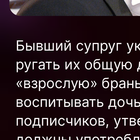
Бывший супруг ук
ругать их общую 
«взрослую» брань
воспитывать дочь
подписчиков, утв
должны употребля