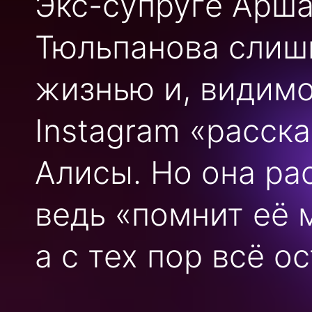
Экс-супруге Арша
Тюльпанова слишк
жизнью и, видимо
Instagram «расск
Алисы. Но она ра
ведь «помнит её 
а с тех пор всё о