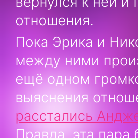
вернулся к ней и
отношения.
Пока Эрика и Ник
между ними произ
ещё одном громко
выяснения отно
расстались Андже
Правда, эта пара 