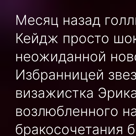
Месяц назад голл
Кейдж просто шо
неожиданной ново
Избранницей звез
визажистка Эрика
возлюбленного на
бракосочетания б