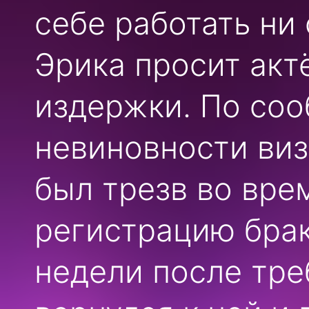
себе работать ни
Эрика просит акт
издержки. По соо
невиновности виз
был трезв во вре
регистрацию брак
недели после тре