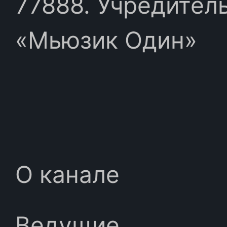
77888. Учредител
«Мьюзик Один»
О канале
Ведущие