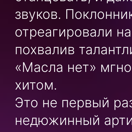
звуков. Поклонни
отреагировали на
похвалив талантл
«Масла нет» мгн
хитом.
Это не первый ра
недюжинный артис