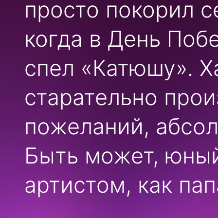
просто покорил с
когда в День Поб
спел «Катюшу». 
старательно прои
пожеланий, абсол
Быть может, юный
артистом, как пап