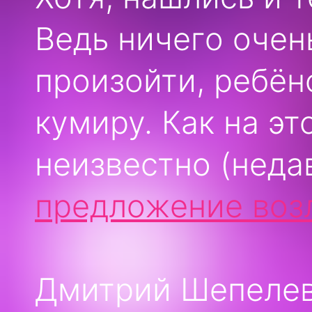
Ведь ничего очен
произойти, ребён
кумиру.
Как на эт
неизвестно (неда
предложение воз
Дмитрий Шепелев