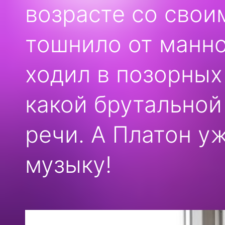
возрасте со свои
тошнило от манно
ходил в позорных 
какой брутальной
речи. А Платон у
музыку!