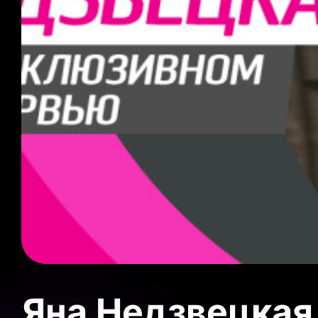
Яна Недзвецкая