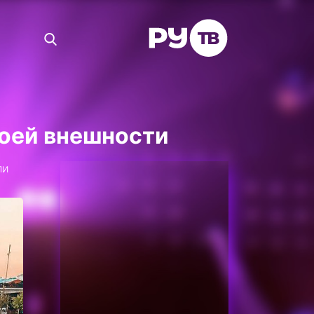
воей внешности
ли