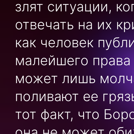
злят ситуации, к
отвечать на их кр
как человек публ
малейшего права 
может лишь молча
поливают ее гряз
тот факт, что Бо
она не может оби