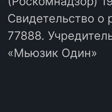
(Роскомнадзор) 19
Свидетельство о 
77888. Учредител
«Мьюзик Один»