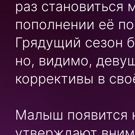
раз становиться 
пополнении её п
Грядущий сезон б
но, видимо, деву
коррективы в сво
Малыш появится н
утверждают вним