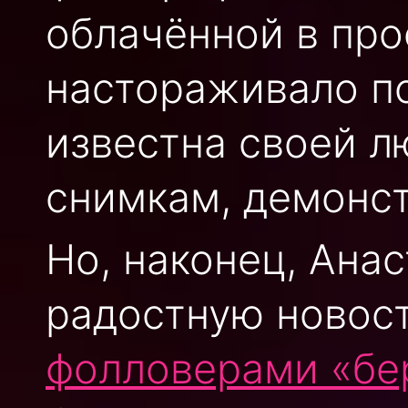
облачённой в про
настораживало п
известна своей 
снимкам, демонс
Но, наконец, Ана
радостную новост
фолловерами «бе