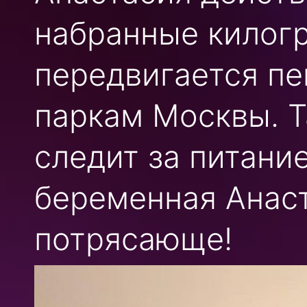
набранные килог
передвигается пе
паркам Москвы. 
следит за питани
беременная Анаст
потрясающе!