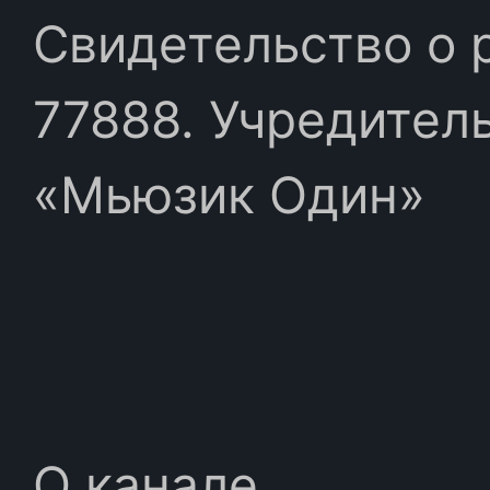
Свидетельство о 
77888. Учредител
«Мьюзик Один»
О канале