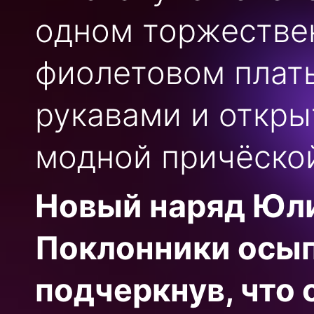
одном торжествен
фиолетовом плать
рукавами и откры
модной причёско
Новый наряд Юли
Поклонники осып
подчеркнув, что 