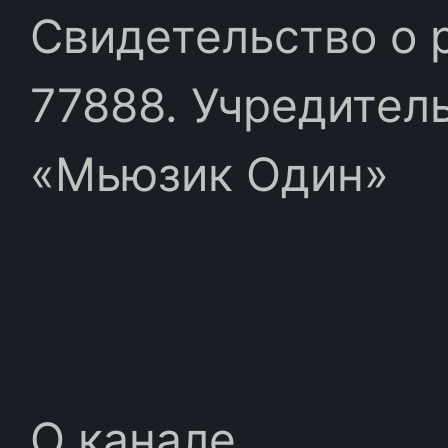
Свидетельство о 
77888. Учредител
«Мьюзик Один»
О канале