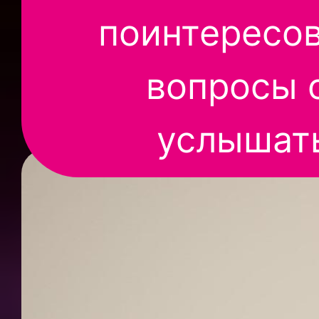
поинтересов
вопросы о
услышать