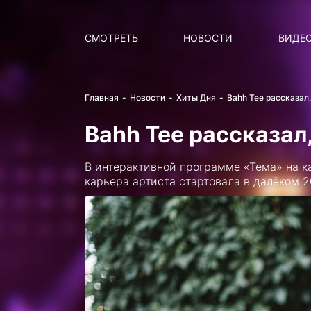
Поиск
НОВОСТИ
ПОПУ
СМОТРЕТЬ
НОВОСТИ
ВИДЕ
Главная
Новости
Хиты Дня
Bahh Tee рассказал,
Bahh Tee рассказал,
В интерактивной программе «Тема» на к
карьера артиста стартовала в далёком 2