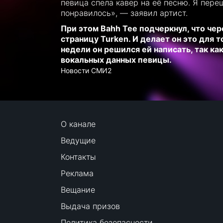
певица спела кавер на её песню. Я пере
понравилось», — заявил артист.
При этом Bahh Tee подчеркнул, что чер
страницу Turken. И делает он это для т
недели он решился ей написать, так ка
вокальных данных певицы.
Новости СМИ2
О канале
Ведущие
Контакты
Реклама
Вещание
Выдача призов
Политика безопасности