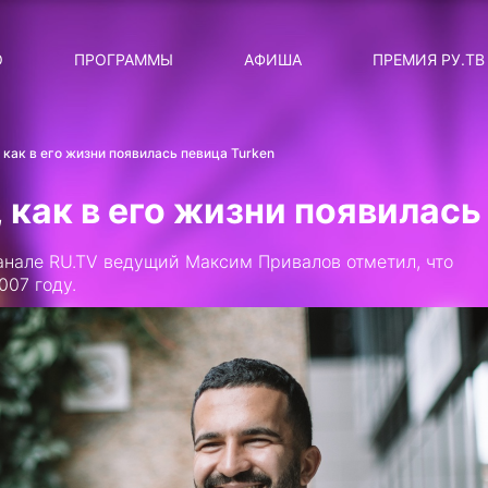
ЛЯРНЫЕ
ТЕМА
О
ПРОГРАММЫ
АФИША
ПРЕМИЯ РУ.ТВ
ДИСКОТЕКА ДИСКОТЕК
Категория
Сортировка
RUНОВОСТИ
 как в его жизни появилась певица Turken
ТОП-ЧАРТ ROCKET RECORDS
 как в его жизни появилась
СТАТУС: В СЕТИ
анале RU.TV ведущий Максим Привалов отметил, что
СИЯЙ ПО-ЗВЁЗДНОМУ
007 году.
ЛИЧНЫЙ ВОПРОС
ДОТЯНИСЬ ДО ЗВЁЗД