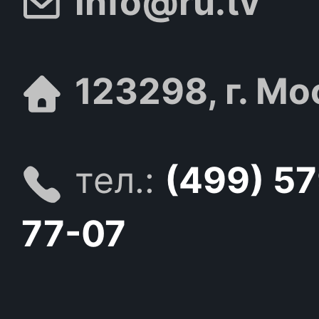
info@ru.tv
123298, г. Мо
тел.:
(499) 5
77-07