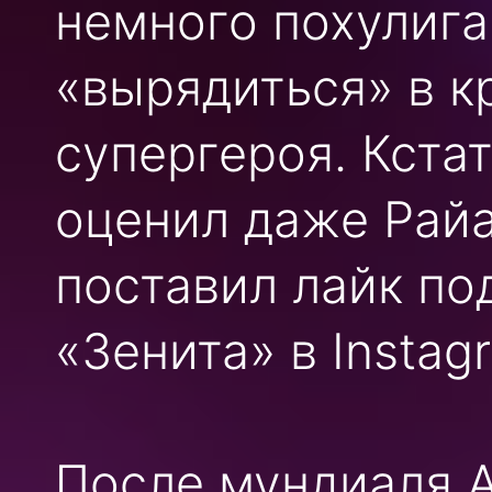
немного похулига
«вырядиться» в 
супергероя. Кста
оценил даже Райа
поставил лайк п
«Зенита» в Instag
После мундиаля 