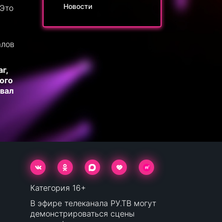
Новости
 Это
алов
г,
ого
овал
Категория 16+
В эфире телеканала РУ.ТВ могут
демонстрироваться сцены