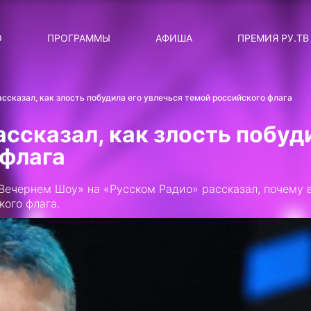
ЛЯРНЫЕ
ТЕМА
О
ПРОГРАММЫ
АФИША
ПРЕМИЯ РУ.ТВ
ДИСКОТЕКА ДИСКОТЕК
Категория
Сортировка
RUНОВОСТИ
ссказал, как злость побудила его увлечься темой российского флага
ТОП-ЧАРТ ROCKET RECORDS
ссказал, как злость побуд
СТАТУС: В СЕТИ
 флага
СИЯЙ ПО-ЗВЁЗДНОМУ
Вечернем Шоу» на «Русском Радио» рассказал, почему 
ЛИЧНЫЙ ВОПРОС
кого флага.
ДОТЯНИСЬ ДО ЗВЁЗД