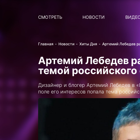
Поиск
НОВОСТИ
ПОПУ
СМОТРЕТЬ
НОВОСТИ
ВИДЕ
Главная
Новости
Хиты Дня
Артемий Лебедев ра
Артемий Лебедев ра
темой российского
Дизайнер и блогер Артемий Лебедев в «
поле его интересов попала тема российс