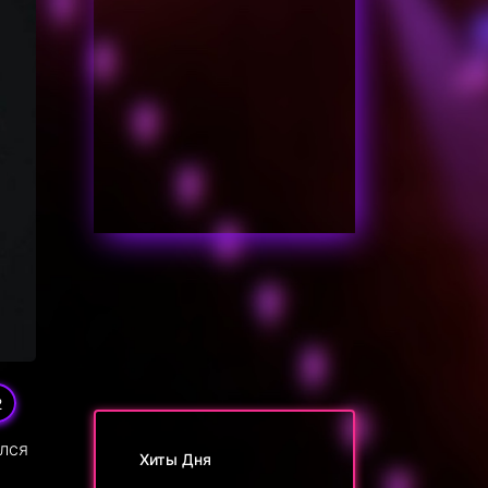
2
ался
Хиты Дня