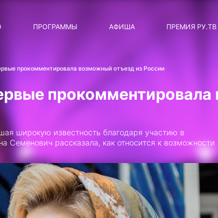
ЛЯРНЫЕ
ТЕМА
О
ПРОГРАММЫ
АФИША
ПРЕМИЯ РУ.ТВ
ДИСКОТЕКА ДИСКОТЕК
Категория
Сортировка
RUНОВОСТИ
ервые прокомментировала возможный отъезд из России
ТОП-ЧАРТ ROCKET RECORDS
ервые прокомментировала
СТАТУС: В СЕТИ
СИЯЙ ПО-ЗВЁЗДНОМУ
вшая широкую известность благодаря участию в
ЛИЧНЫЙ ВОПРОС
а Семенович рассказала, как относится к возможности
ДОТЯНИСЬ ДО ЗВЁЗД