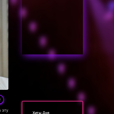
2
 эту
Хиты Дня