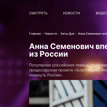
Поиск
НОВОСТИ
ПОПУ
СМОТРЕТЬ
НОВОСТИ
ВИДЕ
Главная
Новости
Хиты Дня
Анна Семенович вп
Анна Семенович вп
из России
Популярная российская певица, получи
продюсерском проекте «Блестящие», Анн
покинуть Россию.