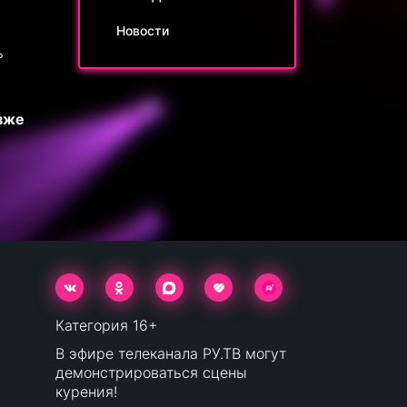
Новости
ь
зже
Категория 16+
В эфире телеканала РУ.ТВ могут
демонстрироваться сцены
курения!