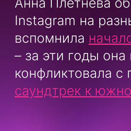
Анна Плетнёва об
Instagram на раз
вспомнила
начал
– за эти годы она
конфликтовала с
саундтрек к южно