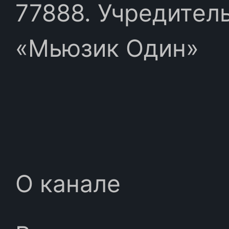
77888. Учредител
«Мьюзик Один»
О канале