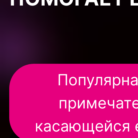
Популярна
примечат
касающейся е