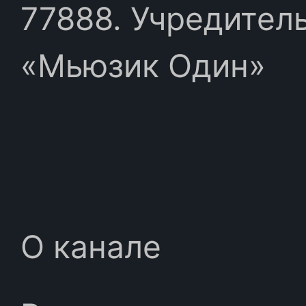
77888. Учредител
«Мьюзик Один»
О канале