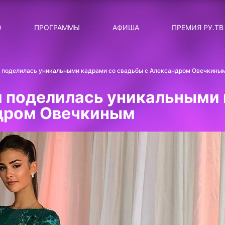
ЛЯРНЫЕ
ТЕМА
О
ПРОГРАММЫ
АФИША
ПРЕМИЯ РУ.ТВ
ДИСКОТЕКА ДИСКОТЕК
Категория
Сортировка
RUНОВОСТИ
 поделилась уникальными кадрами со свадьбы с Александром Овечкины
ТОП-ЧАРТ ROCKET RECORDS
 поделилась уникальными 
СТАТУС: В СЕТИ
ндром Овечкиным
СИЯЙ ПО-ЗВЁЗДНОМУ
ЛИЧНЫЙ ВОПРОС
ДОТЯНИСЬ ДО ЗВЁЗД