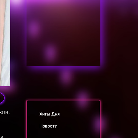
0
ков,
Хиты Дня
Новости
ла