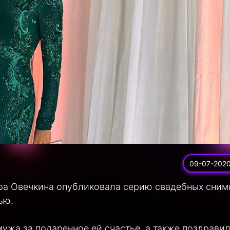
09-07-202
дра Овечкина опубликовала серию свадебных сним
ью.
ужа за подаренное ей счастье, а также поздрави