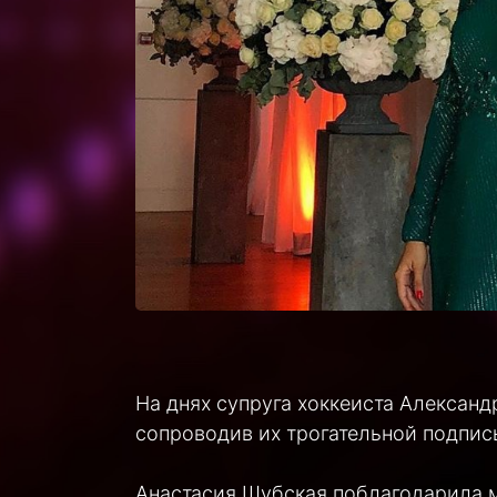
На днях супруга хоккеиста Алексан
сопроводив их трогательной подпис
Анастасия Шубская поблагодарила м