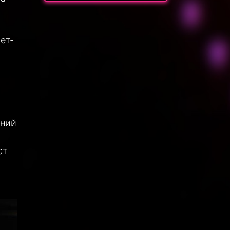
ет-
тний
ст