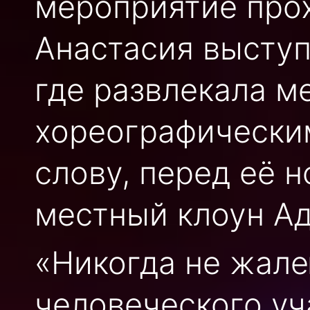
мероприятие прох
Анастасия выступ
где развлекала м
хореографически
слову, перед её 
местный клоун Ад
«Никогда не жале
человеческого уч