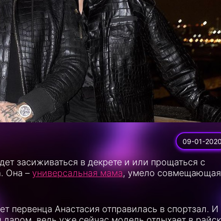
09-01-202
удет засиживаться в декрете и или прощаться с
. Она –
универсальная мама
, умело совмещающая
ет первенца Анастасия отправилась в спортзал. И
и даром, ведь уже сейчас модель отдыхает в райс