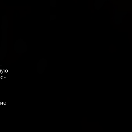
.
ную
ес-
шие