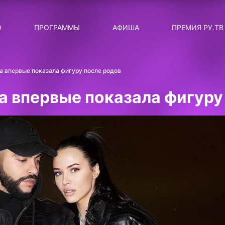
ЛЯРНЫЕ
ТЕМА
О
ПРОГРАММЫ
АФИША
ПРЕМИЯ РУ.ТВ
ДИСКОТЕКА ДИСКОТЕК
Категория
Сортировка
RUНОВОСТИ
 впервые показала фигуру после родов
ТОП-ЧАРТ ROCKET RECORDS
а впервые показала фигуру
СТАТУС: В СЕТИ
СИЯЙ ПО-ЗВЁЗДНОМУ
ЛИЧНЫЙ ВОПРОС
ДОТЯНИСЬ ДО ЗВЁЗД