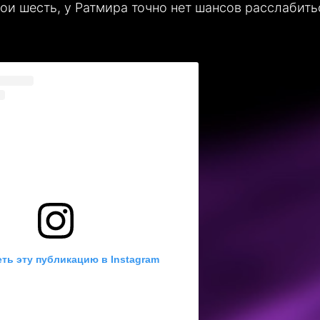
и шесть, у Ратмира точно нет шансов расслабить
ть эту публикацию в Instagram