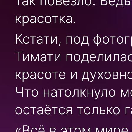
так повезло. Вед
красотка.
Кстати, под фото
Тимати поделила
красоте и духовн
Что натолкнуло м
остаётся только г
«Всё в этом мире