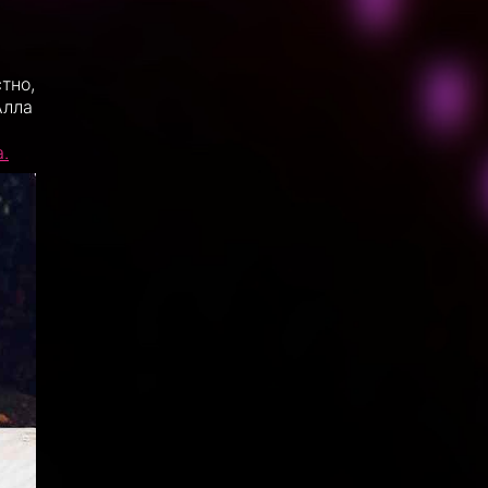
тно,
Алла
.