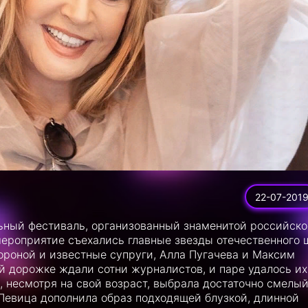
22-07-201
ьный фестиваль, организованный знаменитой российск
ероприятие съехались главные звезды отечественного 
тороной и известные супруги, Алла Пугачева и Максим
ой дорожке ждали сотни журналистов, и паре удалось их
а, несмотря на свой возраст, выбрала достаточно смелы
 Певица дополнила образ подходящей блузкой, длинной