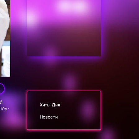
9
ой
Хиты Дня
шоу-
Новости
й