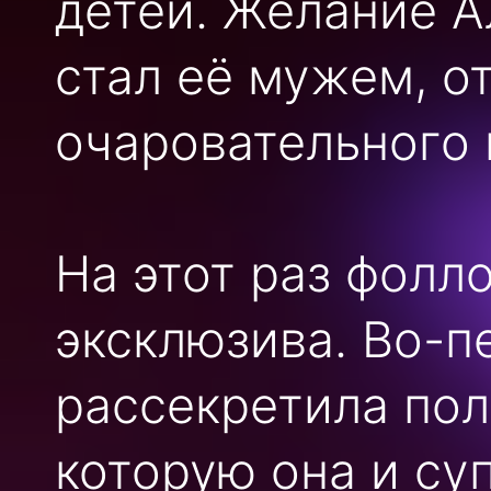
детей. Желание А
стал её мужем, о
очаровательного
На этот раз фолл
эксклюзива. Во-п
рассекретила пол
которую она и су