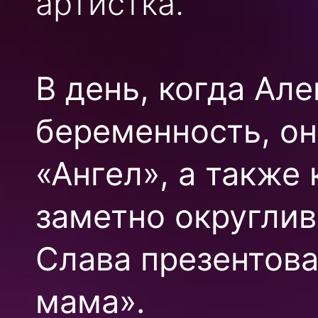
артистка.
В день, когда Ал
беременность, о
«Ангел», а также 
заметно округли
Слава презентов
мама».