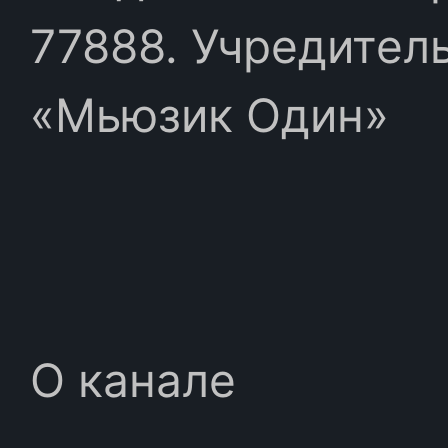
77888. Учредител
«Мьюзик Один»
О канале