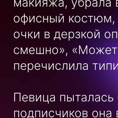
макияжа, убрала 
офисный костюм, 
очки в дерзкой о
смешно», «Можете
перечислила типи
Певица пыталась 
подписчиков она 