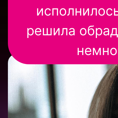
исполнилось
решила обрад
немно