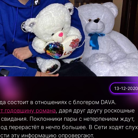
13-12-2020
да состоит в отношениях с блогером DAVA.
т годовщину романа
, даря друг другу роскошные
 свидания. Поклонники пары с нетерпением ждут,
од перерастёт в нечто большее. В Сети ходят слух
ости эту информацию опровергают.