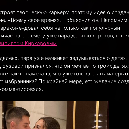
строят творческую карьеру, поэтому идея о созда
не. «Всему своё время», - объяснил он. Напомним,
зарекомендовал себя не только как популярный
ейчас на его счету уже пара десятков треков, в то
 Филиппом Киркоровым
.
 далеко, пара уже начинает задумываться о детях.
узовой признался, что он мечтает о троих детях:
же как-то намекала, что уже готова стать матерью
го избранника? По крайней мере, его желание соз
окомментировала.