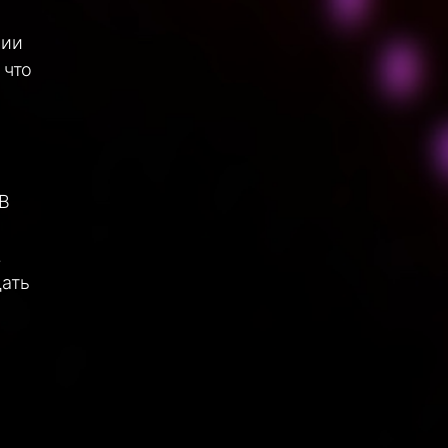
нии
 что
м
 В
.
дать