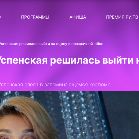
ЛЯРНЫЕ
ТЕМА
О
ПРОГРАММЫ
АФИША
ПРЕМИЯ РУ.ТВ
ДИСКОТЕКА ДИСКОТЕК
Категория
Сортировка
RUНОВОСТИ
спенская решилась выйти на сцену в прозрачной юбке
ТОП-ЧАРТ ROCKET RECORDS
спенская решилась выйти н
СТАТУС: В СЕТИ
СИЯЙ ПО-ЗВЁЗДНОМУ
Успенская спела в запоминающемся костюме.
ЛИЧНЫЙ ВОПРОС
ДОТЯНИСЬ ДО ЗВЁЗД