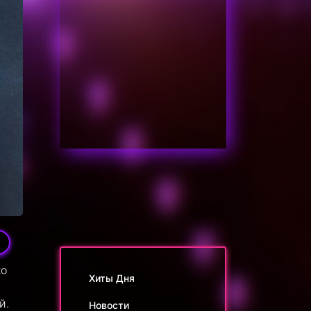
3
ко
Хиты Дня
й.
Новости